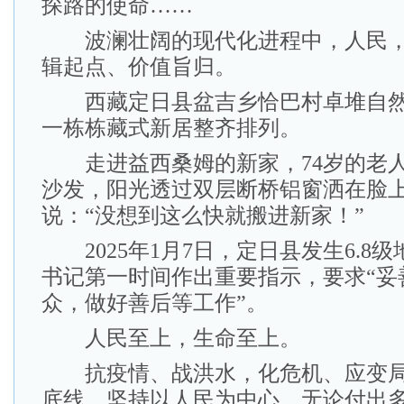
探路的使命……
波澜壮阔的现代化进程中，人民，
辑起点、价值旨归。
西藏定日县盆吉乡恰巴村卓堆自然
一栋栋藏式新居整齐排列。
走进益西桑姆的新家，74岁的老人
沙发，阳光透过双层断桥铝窗洒在脸
说：“没想到这么快就搬进新家！”
2025年1月7日，定日县发生6.8
书记第一时间作出重要指示，要求“妥
众，做好善后等工作”。
人民至上，生命至上。
抗疫情、战洪水，化危机、应变局
底线，坚持以人民为中心，无论付出