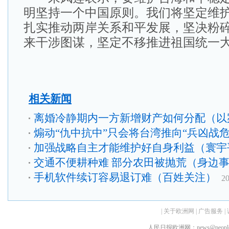
明坚持一个中国原则。我们将坚定维
扎实推动两岸关系和平发展，坚决粉碎
来干涉图谋，坚定不移推进祖国统一
相关新闻
离婚冷静期内一方新增财产如何分配（以
煽动“仇中抗中”只会将台湾推向“兵凶战
加强战略自主才能维护好自身利益（寰宇
交通不便耕种难 部分农田被抛荒（身边
手机软件续订容易退订难（百姓关注）
20
|
关于欧洲网
|
广告服务
|
人民日报欧洲网：news@peopledai