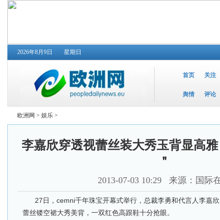
2026年8月9日
星期日
首页
关注
舆情
评论
欧洲网
>
娱乐
>
李嘉欣穿透视蕾丝装大秀玉背显高雅
＂
2013-07-03 10:29
来源：国际
27日，cemni千年珠宝开幕式举行，总裁李勇和代言人李嘉
蕾丝镂空裙大秀美背，一双红色高跟鞋十分抢眼。