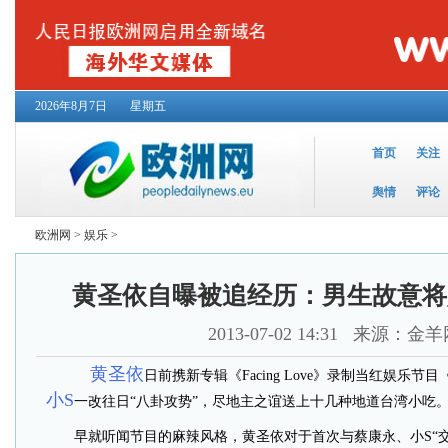
2026年8月7日
星期五
首页
关注
舆情
评论
欧洲网
>
娱乐
>
黄圣依自曝被追经历：男生故意将
2013-07-02 14:31
来源：金羊
黄圣依
日前携新专辑《Facing Love》录制当红娱乐节
小S
一改往日“八卦攻势”，尽地主之谊送上十几种地道台湾小吃
早就听闻节目的麻辣风格，黄圣依对于首次与蔡康永、小S“交