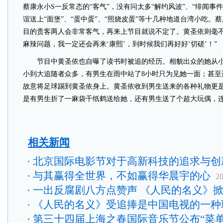
蔡康永小S一反常态的“客气”，没有问太多“解约风波”、“绯闻事
谊送上“面堡”、“蛋中蛋”、“照烧皮蛋”等十几种地道台湾小吃。
目的贵客两人会非常客气，再来上节目就说不定了。黄圣依则毫不
麻辣问题，我一定还会再来‘康熙’，到时候我们再好好‘切磋’！”
节目中黄圣依也自曝了读书时被追的经历。相貌出众的她从小就
小到大追随者众多，有男生在雨中站了8小时只为见她一面；甚至
故意将足球踢到黄圣依身上。黄圣依收到男生送来的各种礼物更
是有男生折了一麻袋千纸鹤送给她，还有男生送了个超大玩偶，
相关新闻
北京国际电影节对于高新科技的追求与创
与其赢得全世界，不如赢得华晨宇的心
20
一出反腐剧八方点赞声 《人民的名义》
《人民的名义》受追捧是中国电视的一种
第三十四届上海之春国际音乐节公布“菜单