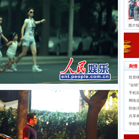
图片
舆情
投资
“会
手机
网络
拒收
共享
学校