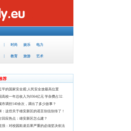
|
时尚
娱乐
电力
|
教育
旅游
艺术
推荐
近平的国家安全观:人民安全放最高位置
国高校一年总收入为9364亿元 学杂费占32.
5城市调控140余次，调出了多少故事？
解：这些关于雄安新区的谣言别信别传了！
方回应热点：雄安新区怎么建？
克强：对校园欺凌后果严重的必须坚决依法