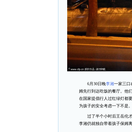
6月30日晚
李湘
一家三口
姆先行到达吃饭的餐厅。他
在国家提倡行人过红绿灯都
为孩子的安全考虑一下不是
过了半个小时后王岳伦
李湘仍就独自带着孩子保姆