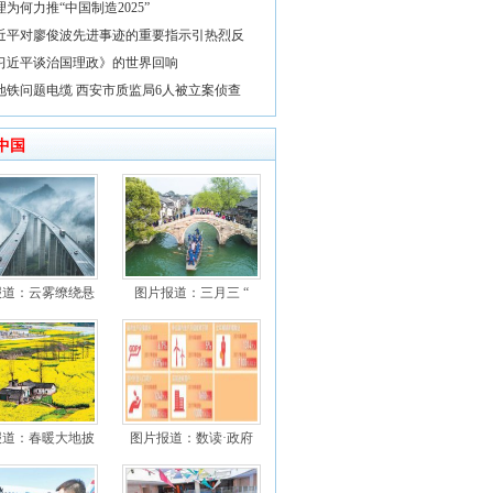
理为何力推“中国制造2025”
近平对廖俊波先进事迹的重要指示引热烈反
习近平谈治国理政》的世界回响
地铁问题电缆 西安市质监局6人被立案侦查
中国
报道：云雾缭绕悬
图片报道：三月三 “
报道：春暖大地披
图片报道：数读·政府