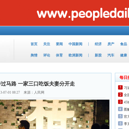
|
首页
关注
要闻
中国新闻
经济
房产
食品
|
舆情
评论
体育
欧洲新闻
新股
汽车
健康
每日
过马路 一家三口吃饭夫妻分开走
习
3-07-01 08:27
来源：人民网
全
4
图
官
李