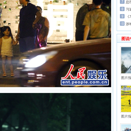
总
习
《
涉
图说
图片
图片