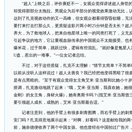
“超人”上映之后，评价褒贬不一，女观众觉得讲述超人身世的
却觉得那部分太拖拉。男观众为后半部分的视觉效果激动无比，
达到了扎克视效动作的又一高峰，但女观众都看得昏昏欲睡，无
要打来打去打那么久，更质疑这影片两小时25分钟是否太长？超
养大，为了救地球人，把来自他星球上唯一的同类打死了，义无
引起争议的地方，它让重视血脉传承的中国观众不太能接受。也
爆米花，过于简单，跳跃过快，逻辑有些混乱。“就好像是氪星人
U盘，惹出的一堆事。”一位女记者总结。
不过，对于这些质疑，扎克不太理解：“情节太简单？不简单
以前从没听人这样说过！超人太善良？我已经把他变得黑暗了很
是有点黑暗的。”至于有观众觉得女主角艾米·亚当斯和比她小十
搭调，扎克激动地跳了起来：“哦，艾米·亚当斯，我喜欢她，她很
金刚》的女主角，身材火爆)，她有奥斯卡吗？(指艾米·亚当斯曾
要引领超人成长，成熟的，艾米·亚当斯最合适。”
记者注意到，他的手臂上有很多刺青图腾，而右手臂上的刺青
安门吗？扎克得意地展示起来：“对啊，好看吗？这是献给我的两
前，施奈德便收养了两个中国女孩。他也曾经在中国拍过广告片