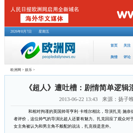
2026年8月7日
星期五
首页
关注
舆情
评论
欧洲网
>
娱乐
>
《超人》遭吐槽：剧情简单逻辑
2013-06-22 13:43
来源：扬子
和相对拘谨的英国帅哥亨利·卡维尔相比，导演扎克·施奈
者评价，这位帅气的导演比超人还要有魅力。扎克回应了观众对
女主角被认为和男主角不般配的说法，扎克很是意外。